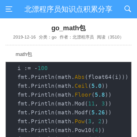
北漂程序员知识点积累分享
go_math包
2019-12-16
分类：go
作者：北漂程序员
阅读（3510）
math包
i
:=
-
100
fmt
.
Println
(
math
.
Abs
(
float64
(
i
)
)
)
/
fmt
.
Println
(
math
.
Ceil
(
5.0
)
)
/
fmt
.
Println
(
math
.
Floor
(
5.8
)
)
/
fmt
.
Println
(
math
.
Mod
(
11
,
3
)
)
/
fmt
.
Println
(
math
.
Modf
(
5.26
)
)
/
fmt
.
Println
(
math
.
Pow
(
3
,
2
)
)
/
fmt
.
Println
(
math
.
Pow10
(
4
)
)
/