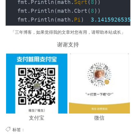
fmt
.
Println
(
math
.
Sqrt
(
8
)
)
/
fmt
.
Println
(
math
.
Cbrt
(
8
)
)
/
fmt
.
Println
(
math
.
Pi
)
3.14159265358
「三年博客，如果觉得我的文章对您有用，请帮助本站成长」
谢谢支持
支付宝
微信
标签：