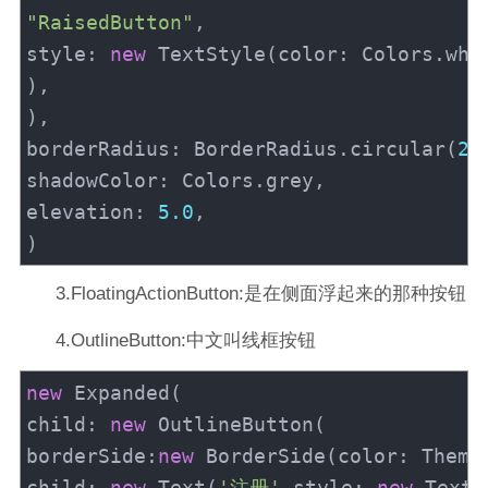
"RaisedButton"
,
style
:
new
TextStyle
(
color
:
Colors
.
whi
)
,
)
,
borderRadius
:
BorderRadius
.
circular
(
20
shadowColor
:
Colors
.
grey
,
elevation
:
5.0
,
)
3.FloatingActionButton:是在侧面浮起来的那种按钮
4.OutlineButton:中文叫线框按钮
new
Expanded
(
child
:
new
OutlineButton
(
borderSide
:
new
BorderSide
(
color
:
Theme
child
:
new
Text
(
'注册'
,
style
:
new
TextS