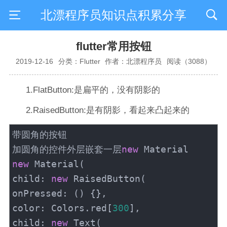
北漂程序员知识点积累分享
flutter常用按钮
2019-12-16
分类：Flutter
作者：北漂程序员
阅读（3088）
1.FlatButton:是扁平的，没有阴影的
2.RaisedButton:是有阴影，看起来凸起来的
带圆角的按钮
加圆角的控件外层嵌套一层
new
Material
new
Material
(
child
:
new
RaisedButton
(
onPressed
:
(
)
{
}
,
color
:
Colors
.
red
[
300
]
,
child
:
new
Text
(